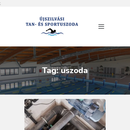
;
RÓLUNK
NYITVATARTÁS
SZOLGÁLTATÁSOK
ÁRLISTA
Tag: uszoda
MEDENCÉINK
HÍREK
ESEMÉNYEK
KAPCSOLAT