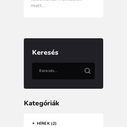
miatt…
Keresés
Kategóriák
HÍREK
(2)