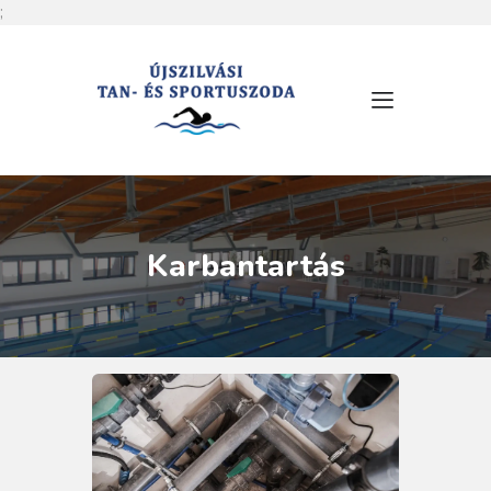
;
RÓLUNK
NYITVATARTÁS
SZOLGÁLTATÁSOK
ÁRLISTA
Karbantartás
MEDENCÉINK
HÍREK
ESEMÉNYEK
KAPCSOLAT