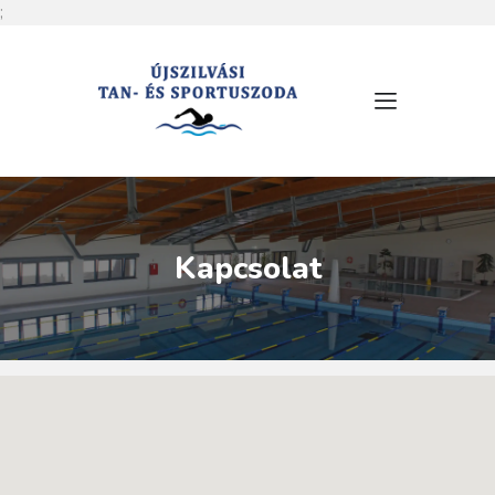
;
RÓLUNK
NYITVATARTÁS
SZOLGÁLTATÁSOK
ÁRLISTA
Kapcsolat
MEDENCÉINK
HÍREK
ESEMÉNYEK
KAPCSOLAT