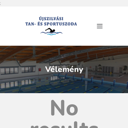
;
RÓLUNK
NYITVATARTÁS
SZOLGÁLTATÁSOK
ÁRLISTA
Vélemény
MEDENCÉINK
HÍREK
ESEMÉNYEK
No
KAPCSOLAT