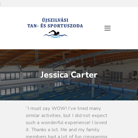
;
RÓLUNK
NYITVATARTÁS
SZOLGÁLTATÁSOK
ÁRLISTA
Jessica Carter
MEDENCÉINK
HÍREK
ESEMÉNYEK
KAPCSOLAT
“I must say WOW! I’ve tried many
similar activities, but I did not expect
such a wonderful experience! I loved
it. Thanks a lot. Me and my family
members had a lot of fun conquering