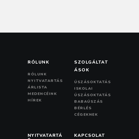
s
e
w
s
N
a
v
RÓLUNK
SZOLGÁLTAT
i
ÁSOK
g
RÓLUNK
NYITVATARTÁS
ÚSZÁSOKTATÁS
a
ÁRLISTA
ISKOLAI
MEDENCÉINK
t
ÚSZÁSOKTATÁS
HÍREK
BABAÚSZÁS
i
BÉRLÉS
o
CÉGEKNEK
n
NYITVATARTÁ
KAPCSOLAT