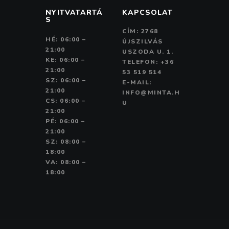
o
NYITVATARTÁ
KAPCSOLAT
S
n
CÍM: 2768
HÉ: 06:00 –
ÚJSZILVÁS
21:00
USZODA U. 1.
KE: 06:00 –
TELEFON: +36
21:00
53 519 514
SZ: 06:00 –
E-MAIL:
21:00
INFO@MINTA.H
CS: 06:00 –
U
21:00
PÉ: 06:00 –
21:00
SZ: 08:00 –
18:00
VA: 08:00 –
18:00