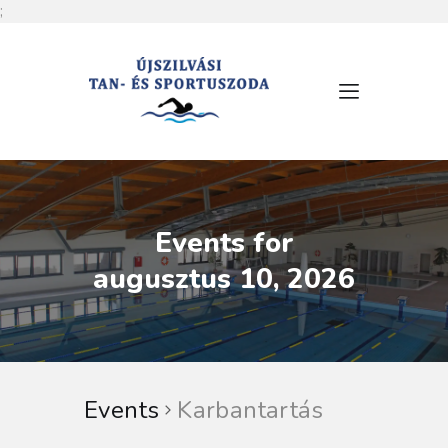
;
RÓLUNK
NYITVATARTÁS
SZOLGÁLTATÁSOK
ÁRLISTA
Events for
MEDENCÉINK
augusztus 10, 2026
HÍREK
ESEMÉNYEK
KAPCSOLAT
Events
Karbantartás