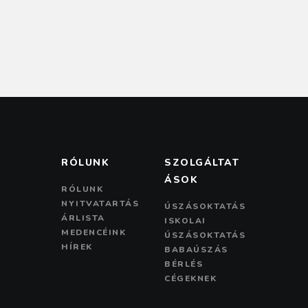
i
d
o
V
n
i
e
w
s
N
RÓLUNK
SZOLGÁLTAT
a
ÁSOK
v
RÓLUNK
NYITVATARTÁS
ÚSZÁSOKTATÁS
i
ÁRLISTA
ISKOLAI
g
MEDENCÉINK
ÚSZÁSOKTATÁS
HÍREK
BABAÚSZÁS
a
BÉRLÉS
t
CÉGEKNEK
i