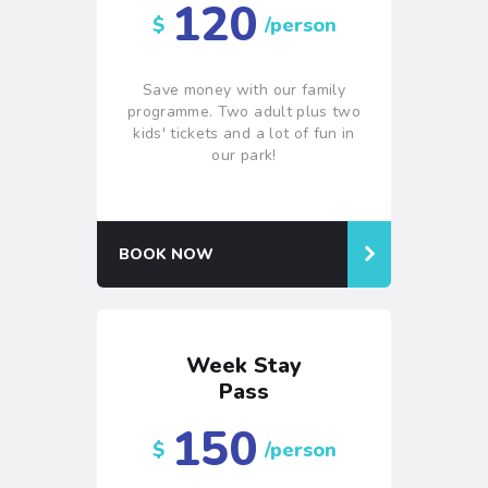
120
$
/person
Save money with our family
programme. Two adult plus two
kids' tickets and a lot of fun in
our park!
BOOK NOW
Week Stay
Pass
150
$
/person