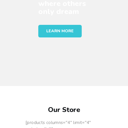
where others
only
dream
LEARN MORE
Our Store
[products columns="4" limit="4"