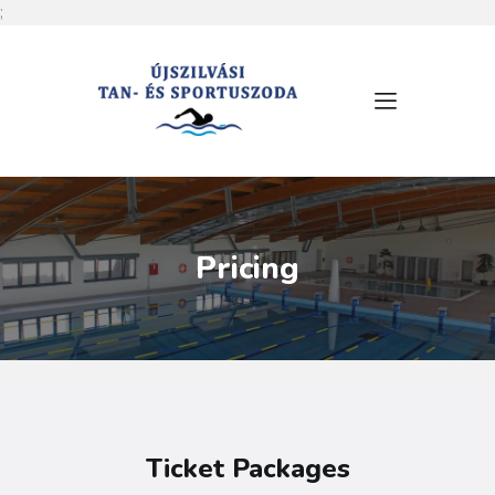
;
RÓLUNK
NYITVATARTÁS
SZOLGÁLTATÁSOK
ÁRLISTA
Pricing
MEDENCÉINK
HÍREK
ESEMÉNYEK
KAPCSOLAT
Ticket Packages