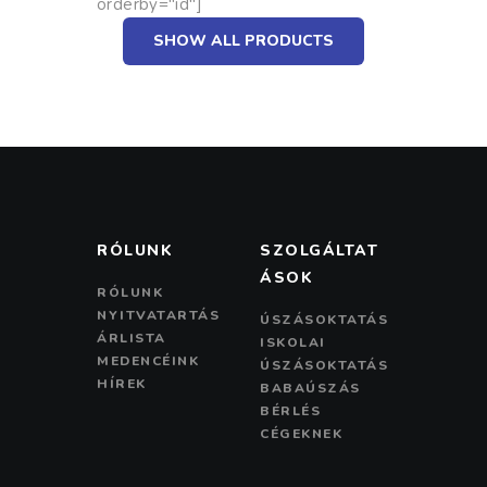
orderby="id"]
SHOW ALL PRODUCTS
RÓLUNK
SZOLGÁLTAT
ÁSOK
RÓLUNK
NYITVATARTÁS
ÚSZÁSOKTATÁS
ÁRLISTA
ISKOLAI
MEDENCÉINK
ÚSZÁSOKTATÁS
HÍREK
BABAÚSZÁS
BÉRLÉS
CÉGEKNEK