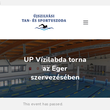
;
RÓLUNK
NYITVATARTÁS
SZOLGÁLTATÁSOK
ÁRLISTA
UP Vízilabda torna
MEDENCÉINK
az Eger
HÍREK
szervezésében
ESEMÉNYEK
KAPCSOLAT
This event has passed.